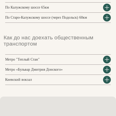
По Калужскому шоссе 65км
По Старо-Калужскому шоссе (через Подольск) 60км
Правила оказания услуг и возврата денежных средств
Договор публичной оферты
Политика обработки персональных данных
ГКФХ Хацкина Наталия Валерьевна
ИНН: 505601578952
©2025 Все права защищены
Наверх
Метро "Теплый Стан"
Метро «Бульвар Дмитрия Донского»
Киевский вокзал