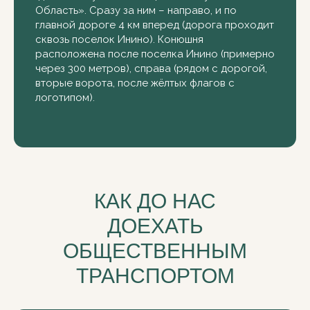
Область». Сразу за ним – направо, и по
главной дороге 4 км вперед (дорога проходит
сквозь поселок Инино). Конюшня
расположена после поселка Инино (примерно
через 300 метров), справа (рядом с дорогой,
вторые ворота, после жёлтых флагов с
логотипом).
КАК ДО НАС
ДОЕХАТЬ
ОБЩЕСТВЕННЫМ
ТРАНСПОРТОМ