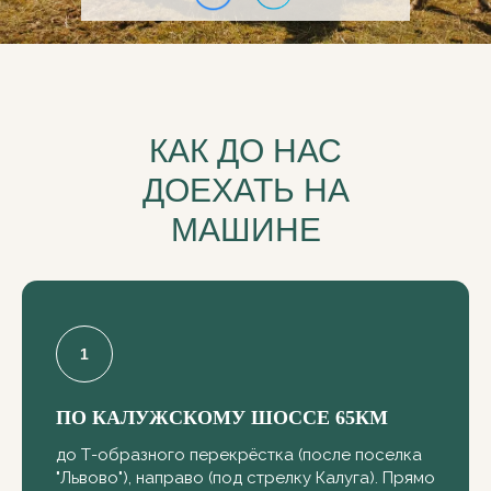
КАК ДО НАС
ДОЕХАТЬ НА
МАШИНЕ
ПО КАЛУЖСКОМУ ШОССЕ 65КМ
до Т-образного перекрёстка (после поселка
"Львово"), направо (под стрелку Калуга). Прямо