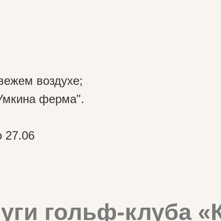
ги гольф-клуба «Кара
свежем воздухе;
 групповые занятия для взрослых и дет
Умкина ферма".
 27.06