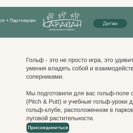
+7
+7
Детям
артнерам
Но
ртнерам
Но
Детям
65
65
Гольф - это не просто игра, это удивительный спл
умения владеть собой и взаимодействовать с пр
соперниками.
Мы подготовили для вас гольф-поле с 9 лунками 
(Pitch & Putt) и учебные гольф-уроки для взросл
гольф-клубе, расположенном в парковой зоне, в
,
луговой растительности.
дер.
Присоединиться