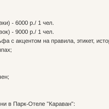
и) - 6000 р./ 1 чел.
к) - 9000 р./ 1 чел.
ьфа с акцентом на правила, этикет, исто
ппах;
чен;
ни в Парк-Отеле "Караван":