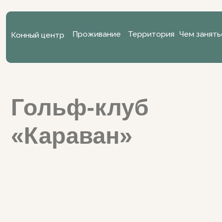
Проживание
Конный центр
Территория
Чем заняться
П
Проживание
Территория
Чем заняться
Па
Конный центр
Гольф-клуб
«Караван»
Калужская область
Жуковский район, 
Инино